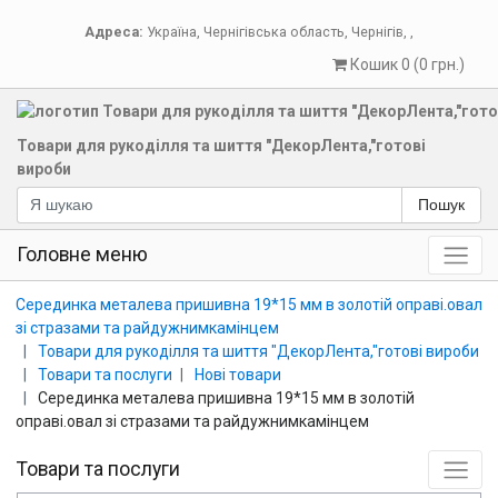
Адреса:
Україна
,
Чернігівська область
,
Чернігів
,
,
Кошик 0 (0 грн.)
Товари для рукоділля та шиття "ДекорЛента,"готові
вироби
Пошук
Головне меню
Серединка металева пришивна 19*15 мм в золотій оправі.овал
зі стразами та райдужнимкамінцем
Товари для рукоділля та шиття "ДекорЛента,"готові вироби
Товари та послуги
Нові товари
Серединка металева пришивна 19*15 мм в золотій
оправі.овал зі стразами та райдужнимкамінцем
Товари та послуги