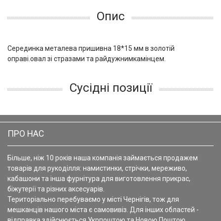
Опис
Серединка металева пришивна 18*15 мм в золотій
оправі.овал зі стразами та райдужнимкамінцем.
Сусідні позиції
ПРО НАС
Більше, ніж 10 років наша компанія займається продажем
товарів для рукоділля: намистинки, стрічки, мереживо,
кабашони та інша фурнітура для виготовлення прикрас,
біжутерії та різних аксесуарів.
Територіально перебуваємо у місті Чернігів, тож для
мешканців нашого міста є самовивіз. Для інших областей -
відправка здійснюється Укрпоштою та Новою Поштою.