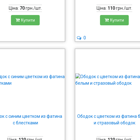
Ціна:
70
грн./шт.
Ціна:
110
грн./шт.
Купити
Купити
0
ок с синим цветком из фатина
Ободок с цветком из фатина
с блестками
и стразовый ободок
Ціна:
120
грн./шт.
Ціна:
120
грн./шт.