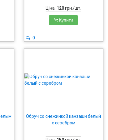
Ціна:
120
грн./шт.
Купити
0
 белым
Обруч со снежинкой канзаши белый
с серебром
Ціна:
150
грн./шт.