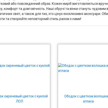
тковий або повсякденний образ. Кожен виріб виготовляється вручну 
у, комфорт та довговічність. Наші обручі та вінки стануть чудовим 
тичних свят, а також для тих, хто цінує ексклюзивні аксесуари. Об
оти та створюйте неповторний стиль разом з нами!
ок сиреневый цветок с куклой
Ободок с цветком волошка
ЛОЛ
атласа