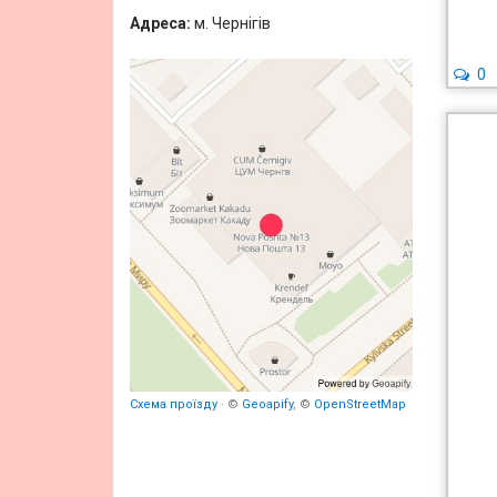
Адреса:
м. Чернігів
0
Схема проїзду
· ©
Geoapify
, ©
OpenStreetMap