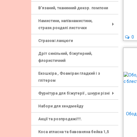
В'язаний, тканинний декор. помпони
Намистини, напівнамистини,
стрази.ронделі листочки
+
0
Стразові ланцюги
Дріт синільний, біжутерний,
флористичний
Екошкіра , Фоаміран гладкий і з
глітером
Фурнітура для біжутерії , шнури різні
+
Набори для хендмейду
Обод
Акції та розпродажі!!!.
Коса атласна та бавовняна бейка 1,5