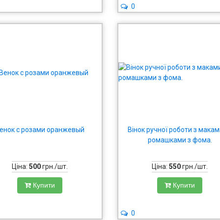
0
енок с розами оранжевый
Вінок ручної роботи з макам
ромашками з фома.
Ціна:
500
грн./шт.
Ціна:
550
грн./шт.
Купити
Купити
0