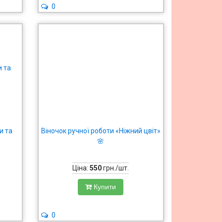
0
и та
Віночок ручної роботи «Ніжний цвіт»
🌸
Ціна:
550
грн./шт.
Купити
0