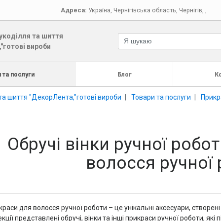
Адреса:
Україна
,
Чернігівська область
,
Чернігів
,
,
укоділля та шиття
"готові вироби
 та послуги
Блог
К
та шиття "ДекорЛента,"готові вироби
Товари та послуги
Прикр
Обручі вінки ручної робо
волосся ручної
раси для волосся ручної роботи – це унікальні аксесуари, створені
кції представлені обручі, вінки та інші прикраси ручної роботи, які