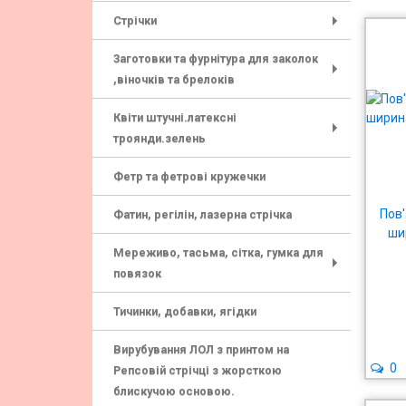
Стрічки
+
Заготовки та фурнітура для заколок
,віночків та брелоків
+
Квіти штучні.латексні
троянди.зелень
+
Фетр та фетрові кружечки
Пов'
Фатин, регілін, лазерна стрічка
ши
Мереживо, тасьма, сітка, гумка для
повязок
+
Тичинки, добавки, ягідки
Вирубування ЛОЛ з принтом на
0
Репсовій стрічці з жорсткою
блискучою основою.