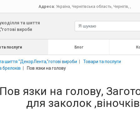
Адреса:
Україна
,
Чернігівська область
,
Чернігів
,
,
укоділля та шиття
"готові вироби
 та послуги
Блог
К
та шиття "ДекорЛента,"готові вироби
Товари та послуги
а брелоків
Пов язки на голову
Пов язки на голову, Загот
для заколок ,віночків