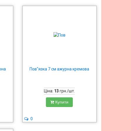
она
Пов"язка 7 см ажурна кремова
Ціна:
13
грн./шт.
Купити
0