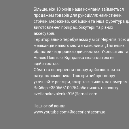
Більше, ніж 10 років наша компанія займається
продажем товарів для рукоділля: намистинки,
стрічки, мереживо, кабашони та інша фурнітура д
виготовлення прикрас, біжутерії та різних
аксесуарів.
Територіально перебуваємо у місті Чернігів, тож 
мешканців нашого міста є самовивіз. Для інших
областей - відправка здійснюється Укрпоштою та
Новою Поштою. Відправка післяплатою не
здійснюється
Обмін та повернення товару здійснюється за
рахунок замовника. Тож при виборі товару
уточнюйте розміри, колір та кількість за номером
Вайбер +380665100754 або пишіть на пошту
svetlanakovalenko916@gmail.com.
Наш ютюб канал
www.youtube.com/@decorlentacomua