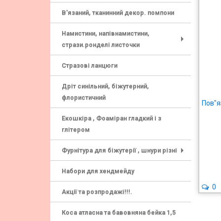
В'язаний, тканинний декор. помпони
Намистини, напівнамистини,
стрази.ронделі листочки
+
Стразові ланцюги
Дріт синільний, біжутерний,
флористичний
Пов"я
Екошкіра , Фоаміран гладкий і з
глітером
Фурнітура для біжутерії , шнури різні
+
Набори для хендмейду
0
Акції та розпродажі!!!.
Коса атласна та бавовняна бейка 1,5