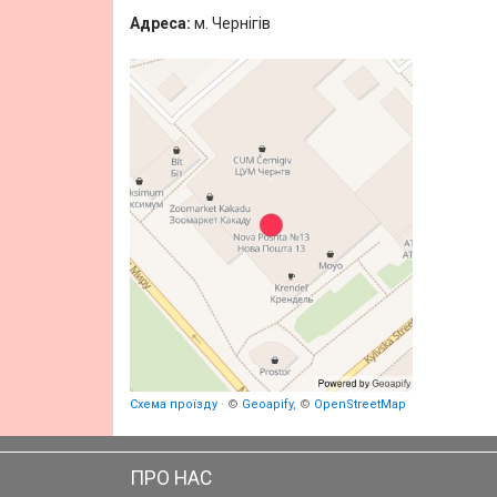
Адреса:
м. Чернігів
Схема проїзду
· ©
Geoapify
, ©
OpenStreetMap
ПРО НАС