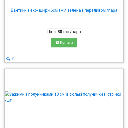
Бантики з еко- шкіри 6см змія зелена з переливом /пара
Ціна:
80
грн./пара
Купити
0