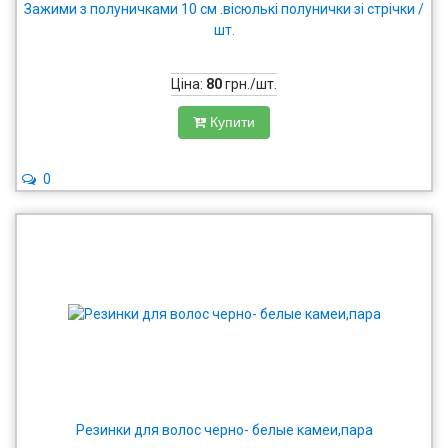
Зажими з полуничками 10 см .вісюлькі полунички зі стрічки /
шт.
Ціна:
80
грн./шт.
Купити
0
Резинки для волос черно- белые камеи,пара