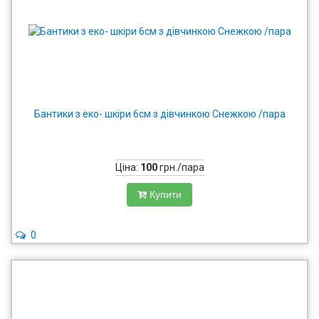
Бантики з еко- шкіри 6см з дівчинкою Снежкою /пара
Ціна:
100
грн./пара
Купити
0