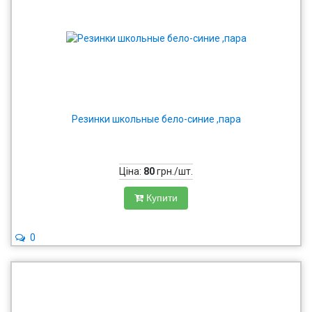
Резинки школьные бело-синие ,пара
Ціна:
80
грн./шт.
Купити
0