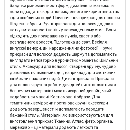
Завдяки різноманітності форм, дизайнів та матеріалів
вони підходять як для повсякденного використання, так
і для особливих подій. Призначення прикрас для волосся
Щоденні образи. Ручні прикраси для волосся додають
нотку витонченості навіть у повсякденному стилі. Вони
підходять для прикрашання пучків, хвостів або
розпущеного волосся. Підготовка до свят. Весілля,
випускні вечори, дні народження чи фотосесії – ручні
прикраси для волосся додають шарму та допомагають
виглядати неповторно в урочистих моментах. Шкільний
стиль. Аксесуари для волосся, створені вручну, чудово
доповнюють шкільний одяг, наприклад, для святкових
лінійок чи важливих подій. Дитячі прикраси. Прикраси
для волосся ручної роботи для дітей виготовляються з
безпечних матеріалів і мають яскравий дизайн, який
подобається малечі. Костюмовані образи. Для
тематичних вечірок чи постановок ручні аксесуари
додають завершеності й допомагають передати
бажаний стиль. Матеріали, які використовуються для
виготовлення прикрас Тканини. Атлас, фетр, органза,
мереживо – ці матеріали додають легкості та