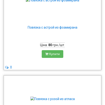
Повязка с астрой из фоамирана
Ціна:
80
грн./шт.
Купити
0