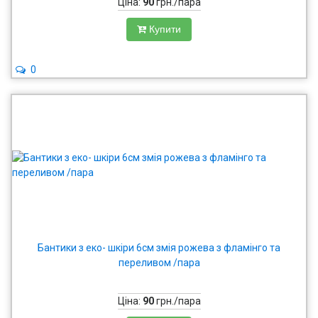
Ціна:
90
грн./пара
Купити
0
Бантики з еко- шкіри 6см змія рожева з фламінго та
переливом /пара
Ціна:
90
грн./пара