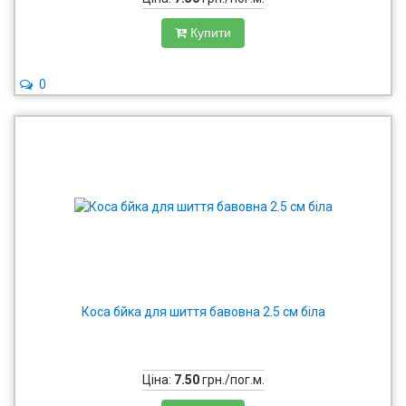
Купити
0
Коса бйка для шиття бавовна 2.5 см біла
Ціна:
7.50
грн./пог.м.