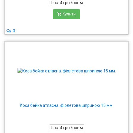
Ціна:
4
грн./пог.м.
Купити
0
Коса бейка атласна. фіолетова шприною 15 мм.
Ціна:
4
грн./пог.м.