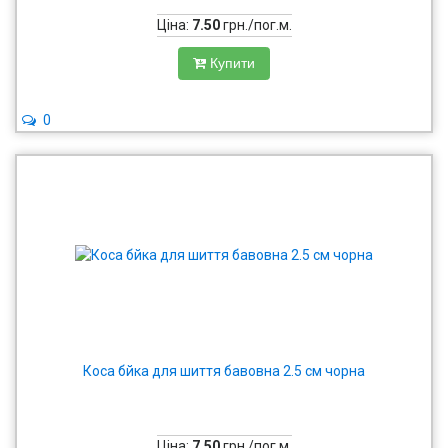
Ціна:
7.50
грн./пог.м.
Купити
0
Коса бйка для шиття бавовна 2.5 см чорна
Ціна:
7.50
грн./пог.м.