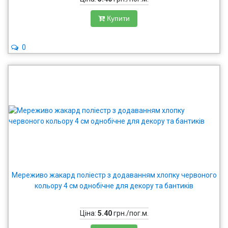
Купити
0
Мереживо жакард поліестр з додаванням хлопку червоного
кольору 4 см однобічне для декору та бантиків
Ціна:
5.40
грн./пог.м.