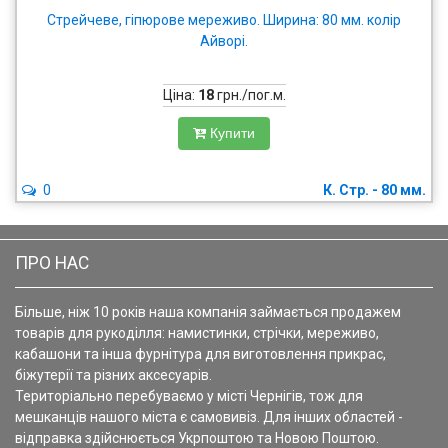
Стрейчеве, гіпюрове мереживо. Ширина: 80 мм. колір
Айворі.
Ціна:
18
грн./пог.м.
Купити
0
К. Стр. - 80 мм.
ПРО НАС
Більше, ніж 10 років наша компанія займається продажем
товарів для рукоділля: намистинки, стрічки, мереживо,
кабашони та інша фурнітура для виготовлення прикрас,
біжутерії та різних аксесуарів.
Територіально перебуваємо у місті Чернігів, тож для
мешканців нашого міста є самовивіз. Для інших областей -
відправка здійснюється Укрпоштою та Новою Поштою.