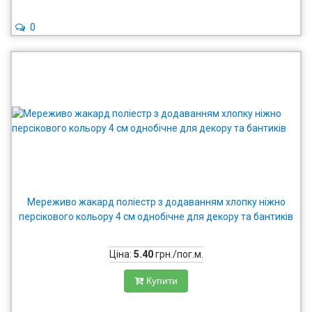
0
Мереживо жакард поліестр з додаванням хлопку ніжно
персікового кольору 4 см однобічне для декору та бантиків
Ціна:
5.40
грн./пог.м.
Купити