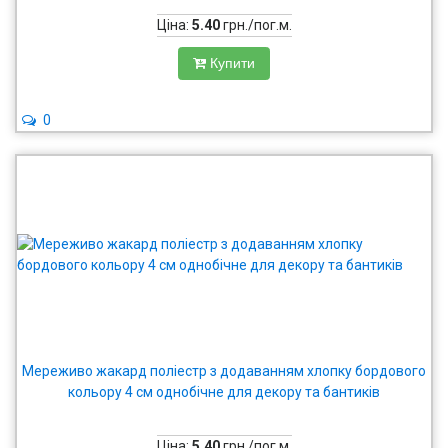
Ціна:
5.40
грн./пог.м.
Купити
0
Мереживо жакард поліестр з додаванням хлопку бордового
кольору 4 см однобічне для декору та бантиків
Ціна:
5.40
грн./пог.м.