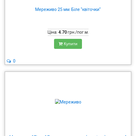
Мереживо 25 мм. Біле "квіточки"
Ціна:
4.70
грн./пог.м.
Купити
0