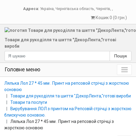
Адреса:
Україна
,
Чернігівська область
,
Чернігів
,
,
Кошик 0 (0 грн.)
Товари для рукоділля та шиття "ДекорЛента,"готові
вироби
Пошук
Головне меню
Лялька Лол 27 * 45 мм . Принт на репсовой стрічці з жорсткою
основою
Товари для рукоділля та шиття "ДекорЛента,"готові вироби
Товари та послуги
Вирубування ЛОЛ з принтом на Репсовій стрічці з жорсткою
блискучою основою.
Лялька Лол 27 * 45 мм . Принт на репсовой стрічці з
жорсткою основою