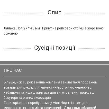
Опис
Лялька Лол 27 * 45 мм . Принт на репсовой стрічці з жорсткою
основою
Сусідні позиції
ПРО НАС
Більше, ніж 10 років наша компанія займається продажем
товарів для рукоділля: намистинки, стрічки, мереживо,
кабашони та інша фурнітура для виготовлення прикрас,
біжутерії та різних аксесуарів.
Територіально перебуваємо у місті Чернігів, тож для
мешканців нашого міста є самовивіз. Для інших областей -