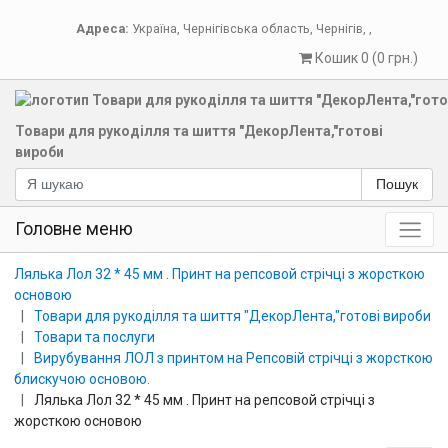
Адреса:
Україна
,
Чернігівська область
,
Чернігів
,
,
Кошик 0 (0 грн.)
Товари для рукоділля та шиття "ДекорЛента,"готові
вироби
Пошук
Головне меню
Лялька Лол 32 * 45 мм . Принт на репсовой стрічці з жорсткою
основою
Товари для рукоділля та шиття "ДекорЛента,"готові вироби
Товари та послуги
Вирубування ЛОЛ з принтом на Репсовій стрічці з жорсткою
блискучою основою.
Лялька Лол 32 * 45 мм . Принт на репсовой стрічці з
жорсткою основою