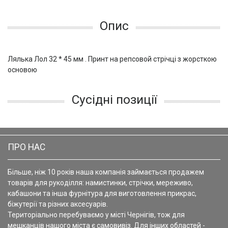
Опис
Лялька Лол 32 * 45 мм . Принт на репсовой стрічці з жорсткою
основою
Сусідні позиції
ПРО НАС
Більше, ніж 10 років наша компанія займається продажем
товарів для рукоділля: намистинки, стрічки, мереживо,
кабашони та інша фурнітура для виготовлення прикрас,
біжутерії та різних аксесуарів.
Територіально перебуваємо у місті Чернігів, тож для
мешканців нашого міста є самовивіз. Для інших областей -