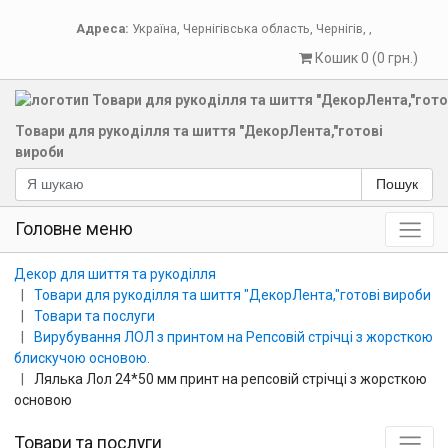
Адреса:
Україна
,
Чернігівська область
,
Чернігів
,
,
Кошик 0 (0 грн.)
Товари для рукоділля та шиття "ДекорЛента,"готові
вироби
Пошук
Головне меню
Декор для шиття та рукоділля
Товари для рукоділля та шиття "ДекорЛента,"готові вироби
Товари та послуги
Вирубування ЛОЛ з принтом на Репсовій стрічці з жорсткою
блискучою основою.
Лялька Лол 24*50 мм принт на репсовій стрічці з жорсткою
основою
Товари та послуги