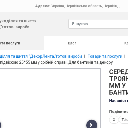
Адреса:
Україна
,
Чернігівська область
,
Чернігів
,
,
укоділля та шиття
"готові вироби
 та послуги
Блог
К
ділля та шиття "ДекорЛента,"готові вироби
Товари та послуги
двіскою 25*55 мм у срібній оправі .Для бантиків та декору
СЕРЕ
ТРОЯН
ММ У 
БАНТИ
Наявніст
Поділитис
X
Tel
evious
Next