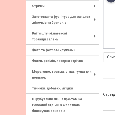
Стрічки
+
Заготовки та фурнітура для заколок
,віночків та брелоків
+
Квіти штучні.латексні
троянди.зелень
+
Фетр та фетрові кружечки
Опи
Фатин, регілін, лазерна стрічка
Мереживо, тасьма, сітка, гумка для
повязок
+
Тичинки, добавки, ягідки
Середи
Вирубування ЛОЛ з принтом на
Репсовій стрічці з жорсткою
блискучою основою.