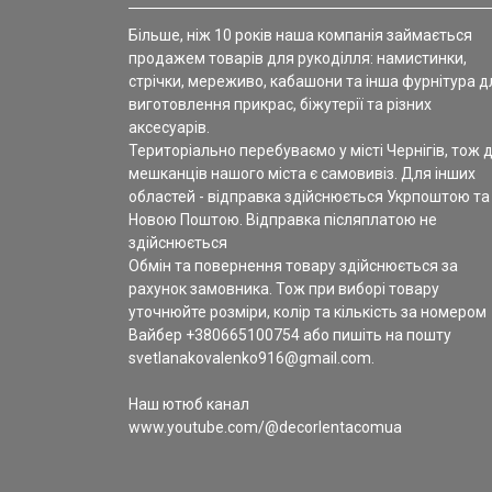
Більше, ніж 10 років наша компанія займається
продажем товарів для рукоділля: намистинки,
стрічки, мереживо, кабашони та інша фурнітура д
виготовлення прикрас, біжутерії та різних
аксесуарів.
Територіально перебуваємо у місті Чернігів, тож 
мешканців нашого міста є самовивіз. Для інших
областей - відправка здійснюється Укрпоштою та
Новою Поштою. Відправка післяплатою не
здійснюється
Обмін та повернення товару здійснюється за
рахунок замовника. Тож при виборі товару
уточнюйте розміри, колір та кількість за номером
Вайбер +380665100754 або пишіть на пошту
svetlanakovalenko916@gmail.com.
Наш ютюб канал
www.youtube.com/@decorlentacomua