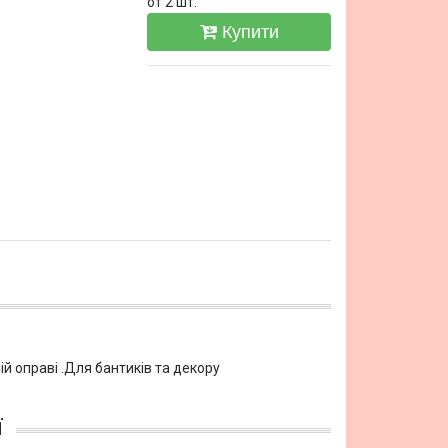
от 2 шт.
Купити
й оправі .Для бантиків та декору
ї