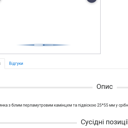
с
Відгуки
Опис
нка з білим перламутровим камінцем та підвіскою 25*55 мм у срібні
Сусідні позиці