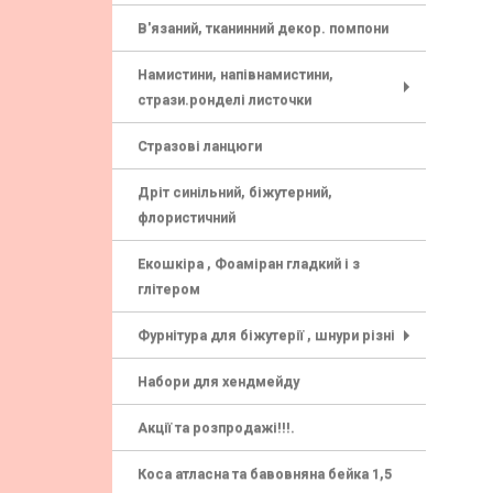
В'язаний, тканинний декор. помпони
Намистини, напівнамистини,
стрази.ронделі листочки
+
Стразові ланцюги
Дріт синільний, біжутерний,
флористичний
Екошкіра , Фоаміран гладкий і з
глітером
Фурнітура для біжутерії , шнури різні
+
Набори для хендмейду
Акції та розпродажі!!!.
Коса атласна та бавовняна бейка 1,5