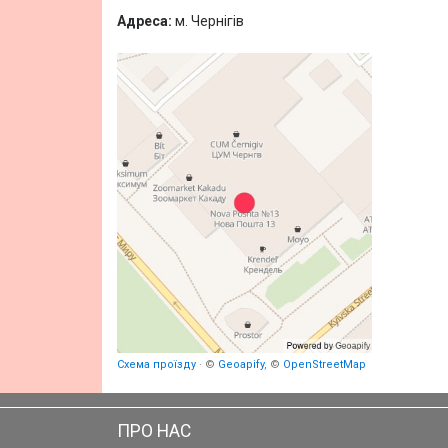
Адреса:
м. Чернігів
Схема проїзду
· ©
Geoapify
, ©
OpenStreetMap
ПРО НАС